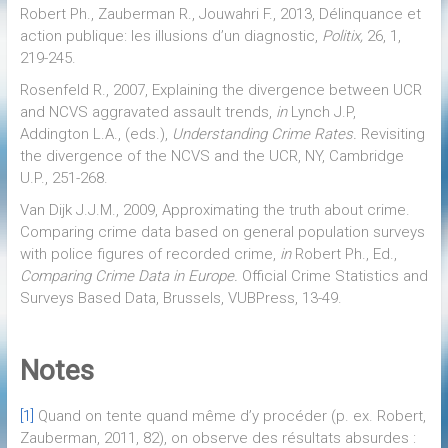
Robert Ph., Zauberman R., Jouwahri F., 2013, Délinquance et
action publique: les illusions d’un diagnostic,
Politix,
26, 1,
219-245.
Rosenfeld R., 2007, Explaining the divergence between UCR
and NCVS aggravated assault trends,
in
Lynch J.P,
Addington L.A., (eds.),
Understanding Crime Rates.
Revisiting
the divergence of the NCVS and the UCR, NY, Cambridge
U.P., 251-268.
Van Dijk J.J.M., 2009, Approximating the truth about crime.
Comparing crime data based on general population surveys
with police figures of recorded crime,
in
Robert Ph., Ed.,
Comparing Crime Data in Europe.
Official Crime Statistics and
Surveys Based Data, Brussels, VUBPress, 13-49.
Notes
[1]
Quand on tente quand même d’y procéder (p. ex. Robert,
Zauberman, 2011, 82), on observe des résultats absurdes :