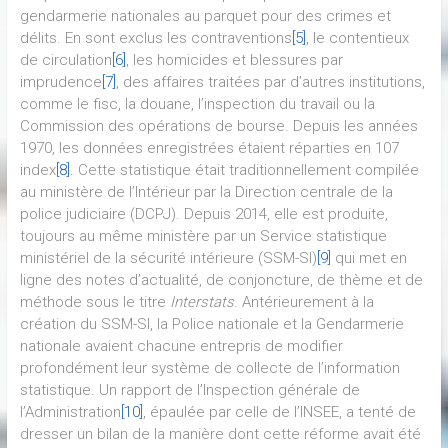
gendarmerie nationales au parquet pour des crimes et
délits. En sont exclus les contraventions
[5]
, le contentieux
de circulation
[6]
, les homicides et blessures par
imprudence
[7]
, des affaires traitées par d’autres institutions,
comme le fisc, la douane, l’inspection du travail ou la
Commission des opérations de bourse. Depuis les années
1970, les données enregistrées étaient réparties en 107
index
[8].
Cette statistique était traditionnellement compilée
au ministère de l’Intérieur par la Direction centrale de la
police judiciaire (DCPJ). Depuis 2014, elle est produite,
toujours au même ministère par un Service statistique
ministériel de la sécurité intérieure (SSM-SI)
[9]
qui met en
ligne des notes d’actualité, de conjoncture, de thème et de
méthode sous le titre
Interstats
. Antérieurement à la
création du SSM-SI, la Police nationale et la Gendarmerie
nationale avaient chacune entrepris de modifier
profondément leur système de collecte de l’information
statistique. Un rapport de l’Inspection générale de
l’Administration
[10]
, épaulée par celle de l’INSEE, a tenté de
dresser un bilan de la manière dont cette réforme avait été