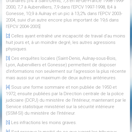
ordinaires [5% à Saint-Denis, 7,3 en Île-de-France 1998-1999-
2000, 7,7 à Aubervilliers, 7,9 dans l’EPCV 1997-1998, 8,4 à
Gonesse, 10,9 à Aulnay et un pic à 13,2% dans l’EPCV 2003-
2004, suivi d’un autre encore plus important de 19,6 dans
l’EPCV 2004-2005].
[2]
Celles ayant entraîné une incapacité de travail d’au moins
huit jours et, à un moindre degré, les autres agressions
physiques.
[3]
Ces enquêtes locales (Saint-Denis, Aulnay-sous-Bois,
Lyon, Aubervilliers et Gonesse) permettent de disposer
d’informations non seulement sur l’agression la plus récente
mais aussi sur un maximum de deux autres antérieures.
[4]
Sous une forme sommaire et non publiée de 1950 et
1972, ensuite publiées par la Direction centrale de la police
judiciaire (DCPJ) du ministère de l’Intérieur, maintenant par le
Service statistique ministériel sur la sécurité intérieure
(SSM-SI) du ministère de l’Intérieur.
[5]
Les infractions les moins graves.
[6]
Soit presque la moitié de ce que jugent les tribunaux