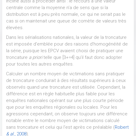
incline aussi à procéder ainsi : le recours à une valeur
centrale comme la moyenne n’a de sens que si la
distribution est à peu près normale, ce qui ne serait pas le
cas si on maintenait une queue de comète de valeurs très
élevées.
Dans les sérialisations nationales, la valeur de la troncature
est imposée d’emblée pour des raisons d’homogénéité de
la série, puisque les EPCV avaient choisi de pratiquer une
troncature
a priori
telle que [3+=4] qu’il faut donc adopter
pour toutes les autres enquêtes.
Calculer un nombre moyen de victimations sans pratiquer
de troncature conduirait à des résultats supérieurs à ceux
observés quand une troncature est utilisée. Cependant, la
différence est en règle habituelle plus faible pour les
enquêtes nationales opérant sur une plus courte période
que pour les enquêtes régionales ou locales. Pour les
agressions cependant, on observe toujours une différence
notable entre le nombre moyen de victimations calculé
sans troncature et celui qui l’est après ce préalable (
Robert
& al
., 2008
).