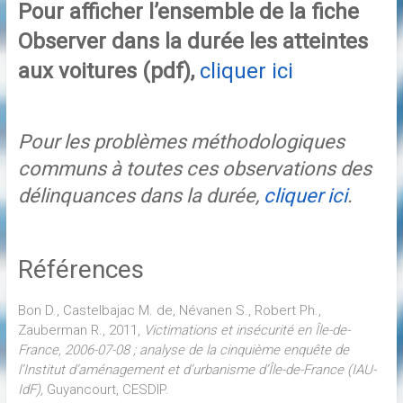
Pour afficher l’ensemble de la fiche
Observer dans la durée les atteintes
aux voitures (pdf),
cliquer ici
Pour les problèmes méthodologiques
communs à toutes ces observations
des
délinquances
dans la durée,
cliquer ici
.
Références
Bon D., Castelbajac M. de, Névanen S., Robert Ph.,
Zauberman R., 2011,
Victimations et insécurité en Île-de-
France, 2006-07-08 ; analyse de la cinquième enquête de
l’Institut d’aménagement et d’urbanisme d’Île-de-France (IAU-
IdF),
Guyancourt, CESDIP.